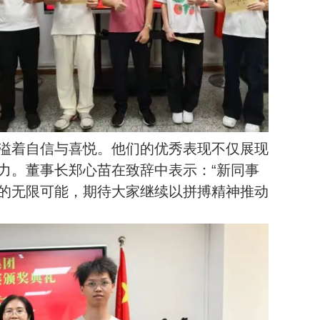
溢着自信与喜悦。他们的优秀表现不仅展现
力。董事长郑心苗在致辞中表示：“新同事
的无限可能，期待大家继续以拼搏精神推动