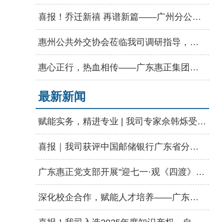
喜报！乔迁新禧 再谱新篇——广州分公司盛大乔迁
惠州公共外交协会莅临我司调研指导，强调发挥专业优势赋能高质量发展
惠心正行，热血相传——广东惠正集团无偿献血公益活动圆满举行
最新新闻
赋能实务，精进专业 | 我司专家佘韩烁受邀为河源市资产评估协会授课
喜报｜我司获评中国邮储银行广东省分行“2025年度优秀供应商”称号
广东惠正党支部开展"迎七一·观《四渡》"主题党日活动
深化校企合作，赋能人才培养——广东惠正走进惠州学院经管学院启动会