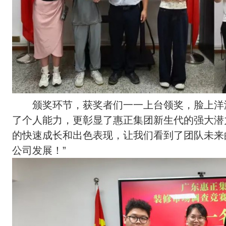
颁奖环节，获奖者们一一上台领奖，脸上洋
了个人能力，更彰显了惠正集团新生代的强大潜
的快速成长和出色表现，让我们看到了团队未来
公司发展！”