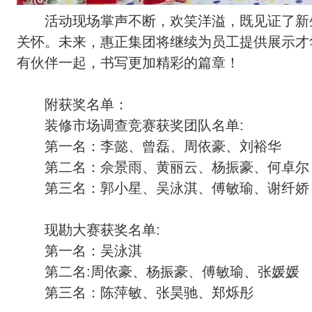
活动现场掌声不断，欢笑洋溢，既见证了新
关怀。未来，惠正集团将继续为员工提供展示才
有伙伴一起，书写更加精彩的篇章！
附获奖名单：
装修市场调查竞赛获奖团队名单:
第一名：李懿、曾磊、周依豪、刘裕华
第二名：佘景雨、黄丽云、杨振豪、何卓尔
第三名：郭小星、吴泳淇、傅敏瑜、谢纤娇
现勘大赛获奖名单:
第一名：吴泳淇
第二名:周依豪、杨振豪、傅敏瑜、张媛媛
第三名：陈萍敏、张昊驰、郑烁彤