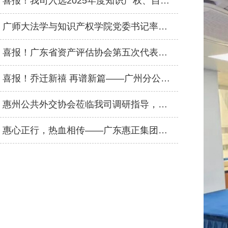
喜报！我司入选2025年度知识产权、自然资源、数据资产三大评估业务特色机构名录
广师大法学与知识产权学院党委书记率队莅临我司交流，共商人才输送合作
喜报！广东省资产评估协会第五次代表大会顺利召开，广东惠正评估咨询集团荣获双项荣誉
喜报！乔迁新禧 再谱新篇——广州分公司盛大乔迁
惠州公共外交协会莅临我司调研指导，强调发挥专业优势赋能高质量发展
惠心正行，热血相传——广东惠正集团无偿献血公益活动圆满举行