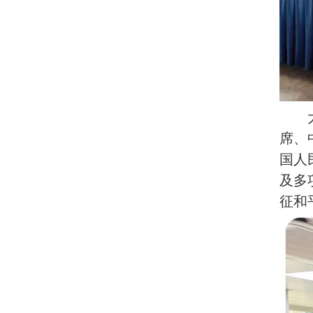
席、
国人
及多
征和