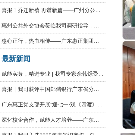
喜报！乔迁新禧 再谱新篇——广州分公司盛大乔迁
惠州公共外交协会莅临我司调研指导，强调发挥专业优势赋能高质量发展
惠心正行，热血相传——广东惠正集团无偿献血公益活动圆满举行
最新新闻
赋能实务，精进专业 | 我司专家佘韩烁受邀为河源市资产评估协会授课
喜报｜我司获评中国邮储银行广东省分行“2025年度优秀供应商”称号
广东惠正党支部开展"迎七一·观《四渡》"主题党日活动
深化校企合作，赋能人才培养——广东惠正走进惠州学院经管学院启动会