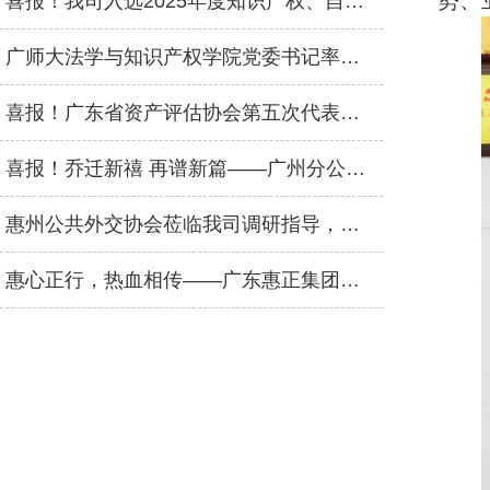
势、
喜报！我司入选2025年度知识产权、自然资源、数据资产三大评估业务特色机构名录
广师大法学与知识产权学院党委书记率队莅临我司交流，共商人才输送合作
喜报！广东省资产评估协会第五次代表大会顺利召开，广东惠正评估咨询集团荣获双项荣誉
喜报！乔迁新禧 再谱新篇——广州分公司盛大乔迁
惠州公共外交协会莅临我司调研指导，强调发挥专业优势赋能高质量发展
惠心正行，热血相传——广东惠正集团无偿献血公益活动圆满举行