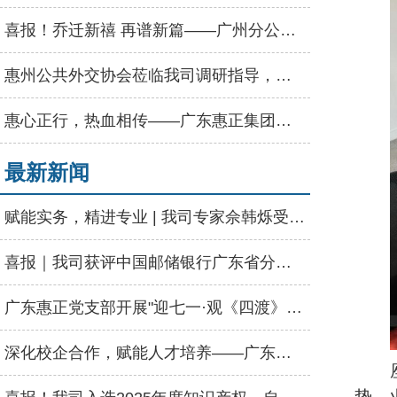
喜报！乔迁新禧 再谱新篇——广州分公司盛大乔迁
惠州公共外交协会莅临我司调研指导，强调发挥专业优势赋能高质量发展
惠心正行，热血相传——广东惠正集团无偿献血公益活动圆满举行
最新新闻
赋能实务，精进专业 | 我司专家佘韩烁受邀为河源市资产评估协会授课
喜报｜我司获评中国邮储银行广东省分行“2025年度优秀供应商”称号
广东惠正党支部开展"迎七一·观《四渡》"主题党日活动
深化校企合作，赋能人才培养——广东惠正走进惠州学院经管学院启动会