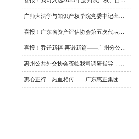
喜报！我司入选2025年度知识产权、自然资源、数据资产三大评估业务特色机构名录
广师大法学与知识产权学院党委书记率队莅临我司交流，共商人才输送合作
喜报！广东省资产评估协会第五次代表大会顺利召开，广东惠正评估咨询集团荣获双项荣誉
喜报！乔迁新禧 再谱新篇——广州分公司盛大乔迁
惠州公共外交协会莅临我司调研指导，强调发挥专业优势赋能高质量发展
惠心正行，热血相传——广东惠正集团无偿献血公益活动圆满举行