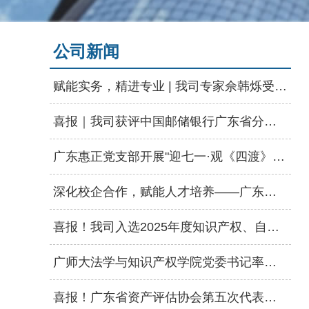
公司新闻
赋能实务，精进专业 | 我司专家佘韩烁受邀为河源市资产评估协会授课
喜报｜我司获评中国邮储银行广东省分行“2025年度优秀供应商”称号
广东惠正党支部开展"迎七一·观《四渡》"主题党日活动
深化校企合作，赋能人才培养——广东惠正走进惠州学院经管学院启动会
喜报！我司入选2025年度知识产权、自然资源、数据资产三大评估业务特色机构名录
广师大法学与知识产权学院党委书记率队莅临我司交流，共商人才输送合作
喜报！广东省资产评估协会第五次代表大会顺利召开，广东惠正评估咨询集团荣获双项荣誉