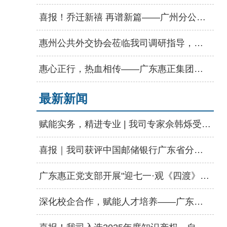
喜报！乔迁新禧 再谱新篇——广州分公司盛大乔迁
惠州公共外交协会莅临我司调研指导，强调发挥专业优势赋能高质量发展
惠心正行，热血相传——广东惠正集团无偿献血公益活动圆满举行
最新新闻
赋能实务，精进专业 | 我司专家佘韩烁受邀为河源市资产评估协会授课
喜报｜我司获评中国邮储银行广东省分行“2025年度优秀供应商”称号
广东惠正党支部开展"迎七一·观《四渡》"主题党日活动
深化校企合作，赋能人才培养——广东惠正走进惠州学院经管学院启动会